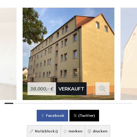
38.000,- €
VERKAUFT
Facebook
(Twitter)
Notizblock (
)
merken
drucken