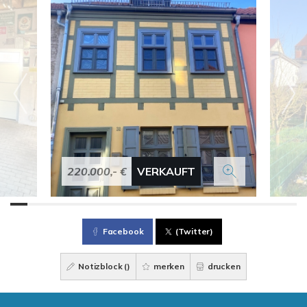
220.000,- €
VERKAUFT
Facebook
(Twitter)
Notizblock (
)
merken
drucken