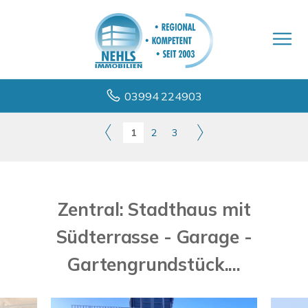
03994 224903
1
2
3
Zentral: Stadthaus mit
Südterrasse - Garage -
Gartengrundstück....