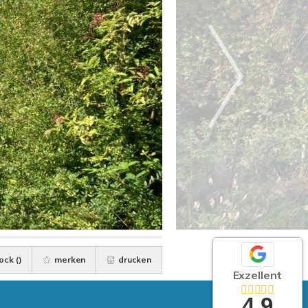
ock (
)
merken
drucken
Exzellent
4,9