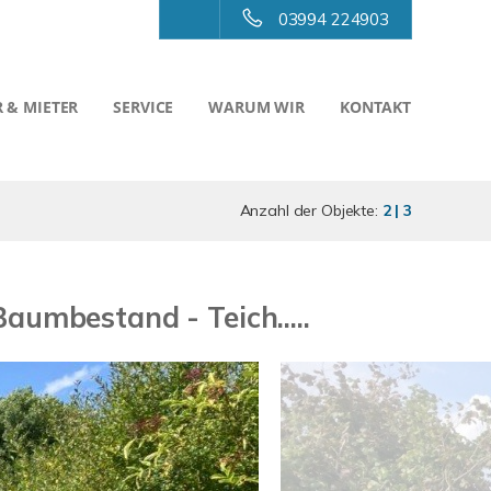
03994 224903
 & MIETER
SERVICE
WARUM WIR
KONTAKT
Anzahl der Objekte:
2 | 3
aumbestand - Teich.....