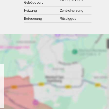
Wohngebäude
Gebäudeart
Heizung
Zentralheizung
Befeuerung
Flüssiggas