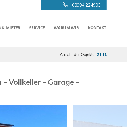
03994 224903
 & MIETER
SERVICE
WARUM WIR
KONTAKT
Anzahl der Objekte:
2 | 11
 Vollkeller - Garage -