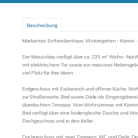
Beschreibung
Markantes Einfamilienhaus: Wintergarten - Kamin - S
Der Massivbau verfügt über ca. 235 m² Wohn- Nutz
mit elektrischem Tor sowie ein massives Nebengebäud
viel Platz für Ihre Ideen.
Erdgeschoss mit Essbereich und offener Küche, Woh
zur Straßenseite, Bad sowie Diele als Eingangsbere
überdachten Terrasse. Vom Wohnzimmer mit Kamin 
Bad verfügt über eine bodengleiche Dusche und Wann
Dachgeschoss und in den Keller.
Dachgeschoss mit zwei Zimmern, WC und Diele. Der