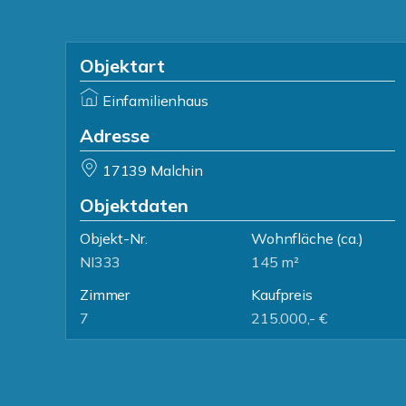
Objektart
Einfamilienhaus
Adresse
17139 Malchin
Objektdaten
Objekt-Nr.
Wohnfläche
(ca.)
NI333
145 m²
Zimmer
Kaufpreis
7
215.000,- €