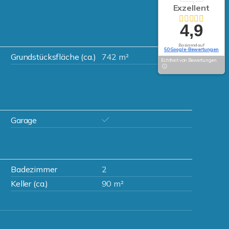
Exzellent
4,9
Basierend auf
50 Google-Bewertungen
Grundstücksfläche (ca.)
742 m²
Echtheit von Bewertungen
Garage
Badezimmer
2
Keller (ca.)
90 m²