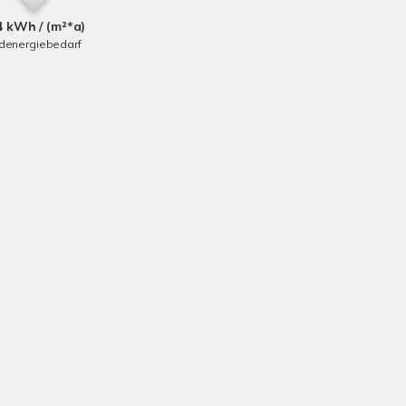
4 kWh / (m²*a)
denergiebedarf