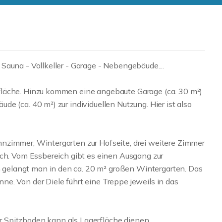
auna - Vollkeller - Garage - Nebengebäude....
fläche. Hinzu kommen eine angebaute Garage (ca. 30 m²)
e (ca. 40 m²) zur individuellen Nutzung. Hier ist also
nzimmer, Wintergarten zur Hofseite, drei weitere Zimmer
ich. Vom Essbereich gibt es einen Ausgang zur
gelangt man in den ca. 20 m² großen Wintergarten. Das
e. Von der Diele führt eine Treppe jeweils in das
 Spitzboden kann als Lagerfläche dienen.