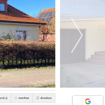
ock (
)
merken
drucken