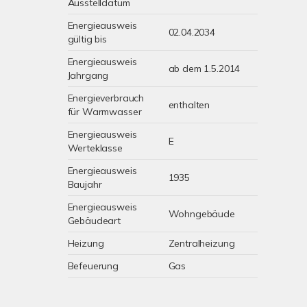
Ausstelldatum
Energieausweis
02.04.2034
gültig bis
Energieausweis
ab dem 1.5.2014
Jahrgang
Energieverbrauch
enthalten
für Warmwasser
Energieausweis
E
Werteklasse
Energieausweis
1935
Baujahr
Energieausweis
Wohngebäude
Gebäudeart
Heizung
Zentralheizung
Befeuerung
Gas