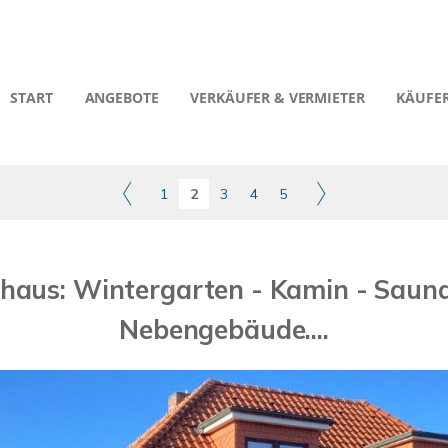
START
ANGEBOTE
VERKÄUFER & VERMIETER
KÄUFER
1
2
3
4
5
haus: Wintergarten - Kamin - Sauna -
Nebengebäude....