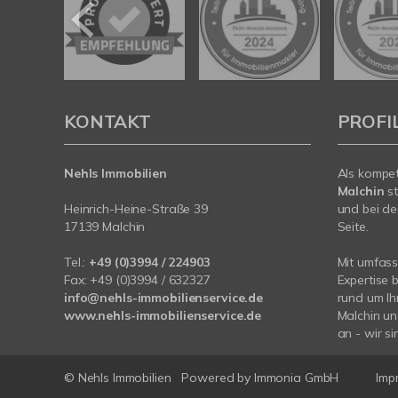
KONTAKT
PROFI
Nehls Immobilien
Als kompe
Malchin
st
Heinrich-Heine-Straße 39
und bei de
17139 Malchin
Seite.
Tel.:
+49 (0)3994 / 224903
Mit umfas
Fax: +49 (0)3994 / 632327
Expertise 
info@nehls-immobilienservice.de
rund um Ih
www.nehls-immobilienservice.de
Malchin u
an - wir si
© Nehls Immobilien
Powered by
Immonia GmbH
Imp