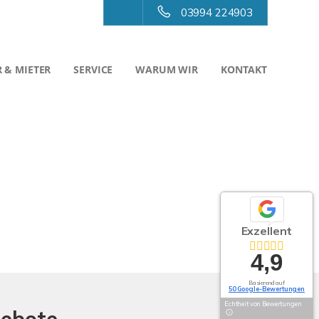
03994 224903
 & MIETER
SERVICE
WARUM WIR
KONTAKT
Exzellent
4,9
Basierend auf
50 Google-Bewertungen
Echtheit von Bewertungen