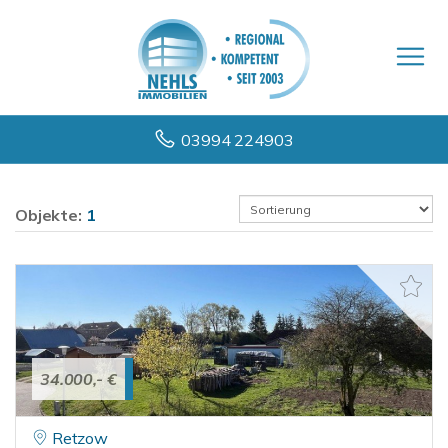
03994 224903
Objekte:
1
34.000,- €
Retzow