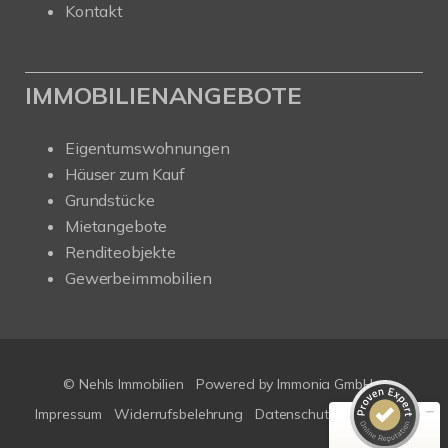
Kontakt
IMMOBILIENANGEBOTE
Eigentumswohnungen
Häuser zum Kauf
Grundstücke
Mietangebote
Renditeobjekte
Gewerbeimmobilien
Kundenbewertungen und Erfahrungen zu
Nehls Immobilien
SEHR GUT
100%
Empfehlungen auf
ProvenExpert.com
4,91 / 5,00
© Nehls Immobilien
Powered by
Immonia GmbH
Impressum
Widerrufsbelehrung
Datenschutz
Sitemap
33
71