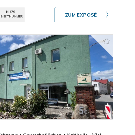
NI476
ZUM EXPOSÉ
BJEKTNUMMER