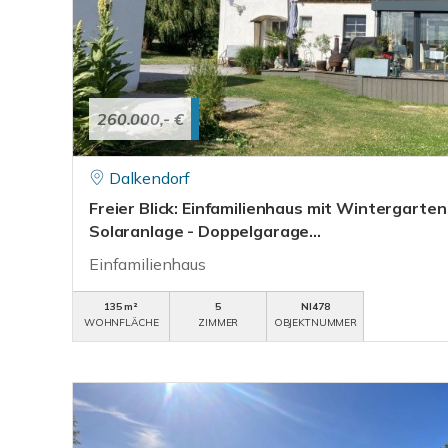
260.000,- €
Dalkendorf
Freier Blick: Einfamilienhaus mit Wintergarten
Solaranlage - Doppelgarage...
Einfamilienhaus
135 m²
5
NI478
WOHNFLÄCHE
ZIMMER
OBJEKTNUMMER