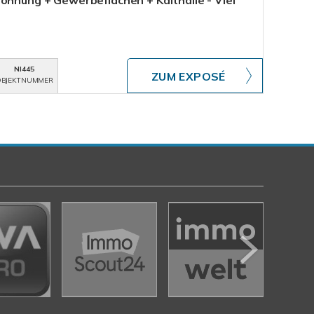
ohnung + Gewerbeflächen + Kalthalle - Viel
NI445
ZUM EXPOSÉ
BJEKTNUMMER