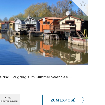
sland - Zugang zum Kummerower See....
NI461
ZUM EXPOSÉ
BJEKTNUMMER