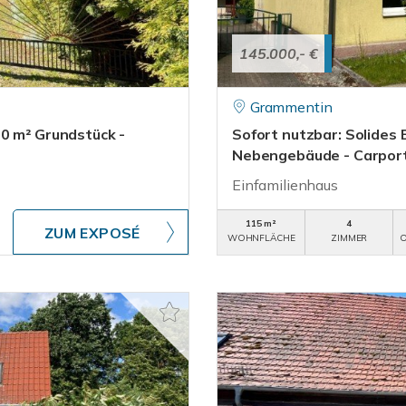
145.000,- €
Grammentin
0 m² Grundstück -
Sofort nutzbar: Solides 
Nebengebäude - Carport.
Einfamilienhaus
115 m²
4
ZUM EXPOSÉ
WOHNFLÄCHE
ZIMMER
O