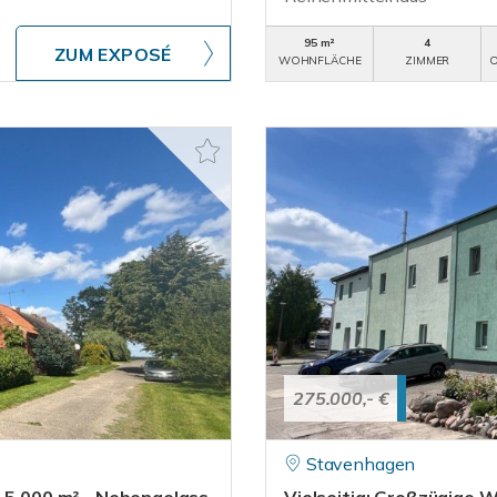
95 m²
4
ZUM EXPOSÉ
WOHNFLÄCHE
ZIMMER
O
275.000,- €
Stavenhagen