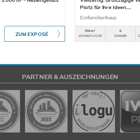
. 5.000 m² - Nebengelass
Vielseitig: Großzügige W
Platz für Ihre Ideen....
Einfamilienhaus
250 m²
6
ZUM EXPOSÉ
WOHNFLÄCHE
ZIMMER
O
PARTNER & AUSZEICHNUNGEN