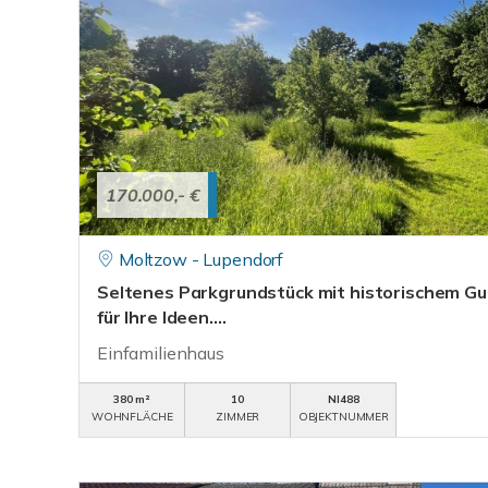
170.000,- €
Moltzow - Lupendorf
Seltenes Parkgrundstück mit historischem Gut
für Ihre Ideen....
Einfamilienhaus
380 m²
10
NI488
WOHNFLÄCHE
ZIMMER
OBJEKTNUMMER