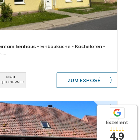
Einfamilienhaus - Einbauküche - Kachelöfen -
...
NI491
ZUM EXPOSÉ
BJEKTNUMMER
Exzellent
4,9