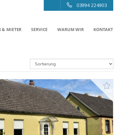
03994 224903
 & MIETER
SERVICE
WARUM WIR
KONTAKT