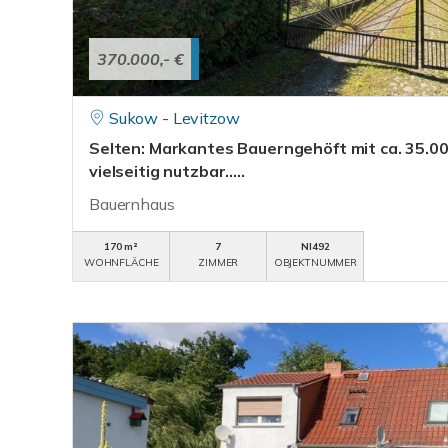
370.000,- €
Sukow - Levitzow
Selten: Markantes Bauerngehöft mit ca. 35.00
vielseitig nutzbar.....
Bauernhaus
170 m²
7
NI492
WOHNFLÄCHE
ZIMMER
OBJEKTNUMMER