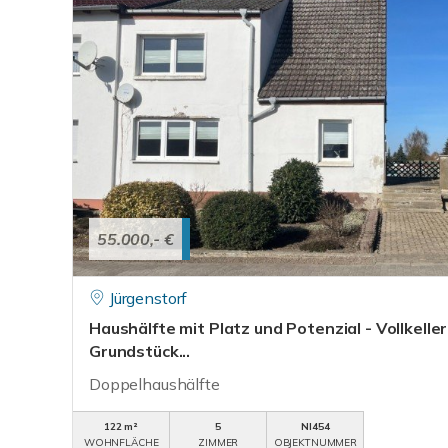
55.000,- €
Jürgenstorf
Haushälfte mit Platz und Potenzial - Vollkelle
Grundstück...
Doppelhaushälfte
122 m²
5
NI454
WOHNFLÄCHE
ZIMMER
OBJEKTNUMMER