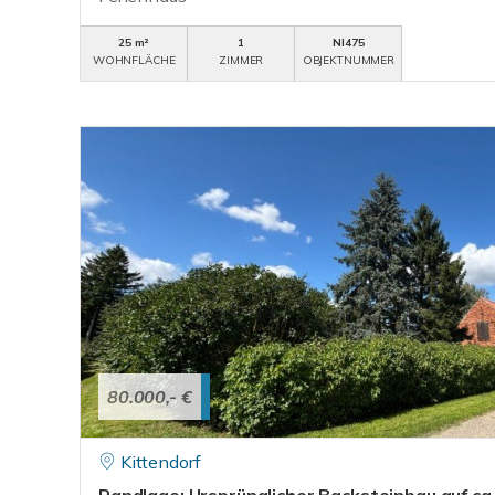
25 m²
1
NI475
WOHNFLÄCHE
ZIMMER
OBJEKTNUMMER
80.000,- €
Kittendorf