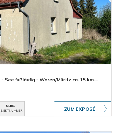
- See fußläufig - Waren/Müritz ca. 15 km....
NI486
ZUM EXPOSÉ
BJEKTNUMMER