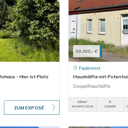
58.000,- €
Faulenrost
shaus - Hier ist Platz
Haushälfte mit Potential 
Doppelhaushälfte
110 m²
5
WOHNFLÄCHE
ZIMMER
O
ZUM EXPOSÉ