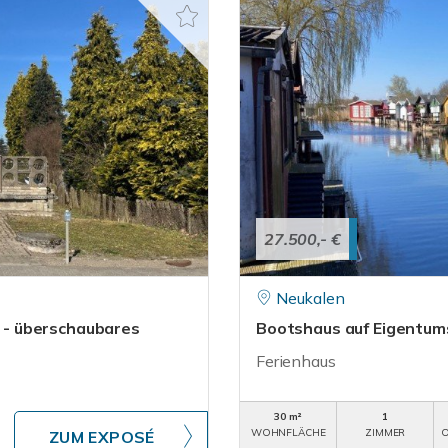
27.500,- €
Neukalen
r - überschaubares
Bootshaus auf Eigentum
Ferienhaus
30 m²
1
WOHNFLÄCHE
ZIMMER
O
ZUM EXPOSÉ