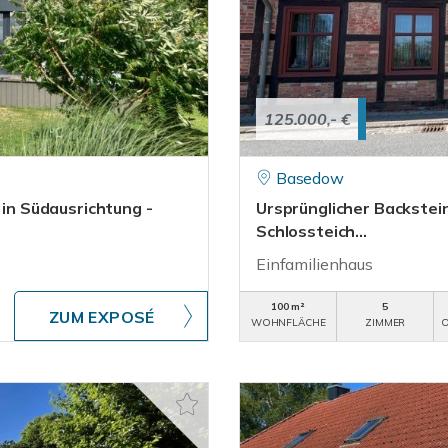
125.000,- €
Basedow
 in Südausrichtung -
Ursprünglicher Backstei
Schlossteich...
Einfamilienhaus
100 m²
5
ZUM EXPOSÉ
WOHNFLÄCHE
ZIMMER
O