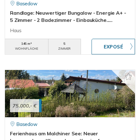
Basedow
Randlage: Neuwertiger Bungalow - Energie A+ -
5 Zimmer - 2 Badezimmer - Einbauküche.....
Haus
145 m²
5
WOHNFLÄCHE
ZIMMER
75.000,- €
Basedow
Ferienhaus am Malchiner See: Neuer