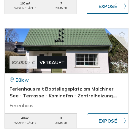
190 m²
7
WOHNFLÄCHE
ZIMMER
82.000,- €
VERKAUFT
Bülow
Ferienhaus mit Bootsliegeplatz am Malchiner
See - Terrasse - Kaminofen - Zentralheizung....
Ferienhaus
40 m²
3
WOHNFLÄCHE
ZIMMER