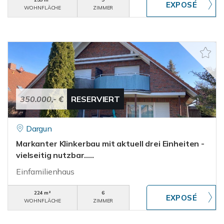
WOHNFLÄCHE
ZIMMER
350.000,- €
RESERVIERT
Dargun
Markanter Klinkerbau mit aktuell drei Einheiten -
vielseitig nutzbar.....
Einfamilienhaus
224 m²
6
WOHNFLÄCHE
ZIMMER