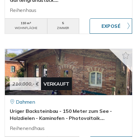
Gartengrundstück....
Reihenhaus
110 m²
5
WOHNFLÄCHE
ZIMMER
210.000,- €
VERKAUFT
Dahmen
Uriger Backsteinbau - 150 Meter zum See -
Holzdielen - Kaminofen - Photovoltaik....
Reihenendhaus