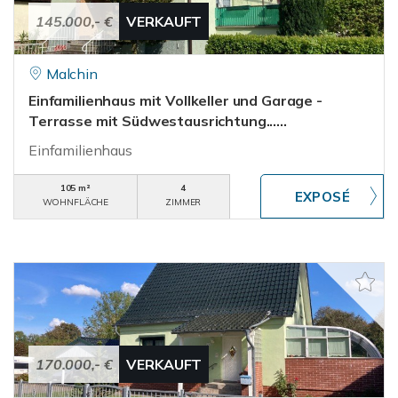
145.000,- €
VERKAUFT
Malchin
Einfamilienhaus mit Vollkeller und Garage -
Terrasse mit Südwestausrichtung......
Einfamilienhaus
105 m²
4
WOHNFLÄCHE
ZIMMER
170.000,- €
VERKAUFT