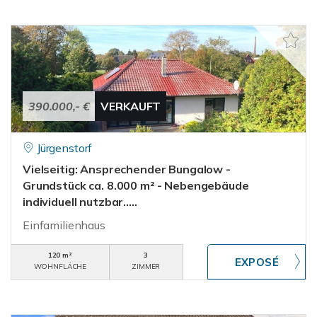
390.000,- €
VERKAUFT
Jürgenstorf
Vielseitig: Ansprechender Bungalow -
Grundstück ca. 8.000 m² - Nebengebäude
individuell nutzbar.....
Einfamilienhaus
120 m²
3
WOHNFLÄCHE
ZIMMER