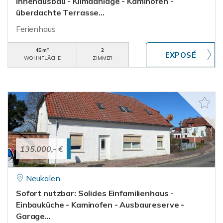
Innenausbau - Klimaanlage - Kaminofen -
überdachte Terrasse...
Ferienhaus
45 m²
2
WOHNFLÄCHE
ZIMMER
135.000,- €
Neukalen
Sofort nutzbar: Solides Einfamilienhaus -
Einbauküche - Kaminofen - Ausbaureserve -
Garage...