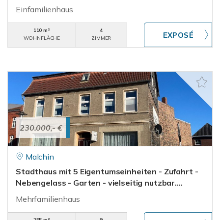
Einfamilienhaus
110 m²
4
WOHNFLÄCHE
ZIMMER
230.000,- €
Malchin
Stadthaus mit 5 Eigentumseinheiten - Zufahrt -
Nebengelass - Garten - vielseitig nutzbar....
Mehrfamilienhaus
255 m²
9