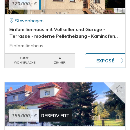
170.000,- €
Stavenhagen
Einfamilienhaus mit Vollkeller und Garage -
Terrasse - moderne Pelletheizung - Kaminofen....
Einfamilienhaus
100 m²
4
WOHNFLÄCHE
ZIMMER
155.000,- €
RESERVIERT