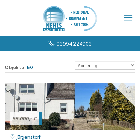
03994 224903
Objekte:
50
55.000,- €
Jürgenstorf