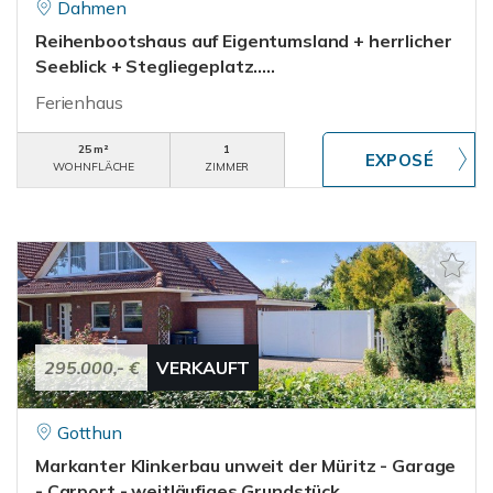
Dahmen
Reihenbootshaus auf Eigentumsland + herrlicher
Seeblick + Stegliegeplatz.....
Ferienhaus
25 m²
1
WOHNFLÄCHE
ZIMMER
295.000,- €
VERKAUFT
Gotthun
Markanter Klinkerbau unweit der Müritz - Garage
- Carport - weitläufiges Grundstück....