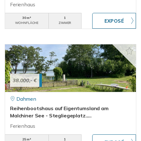
Ferienhaus
30 m²
1
WOHNFLÄCHE
ZIMMER
38.000,- €
Dahmen
Reihenbootshaus auf Eigentumsland am
Malchiner See - Stegliegeplatz.....
Ferienhaus
25 m²
1