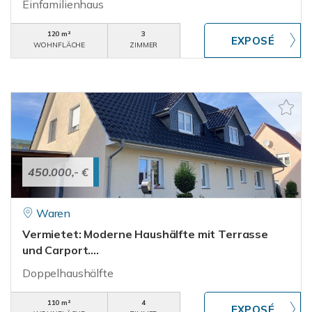
Einfamilienhaus
120 m²
3
WOHNFLÄCHE
ZIMMER
450.000,- €
Waren
Vermietet: Moderne Haushälfte mit Terrasse
und Carport....
Doppelhaushälfte
110 m²
4