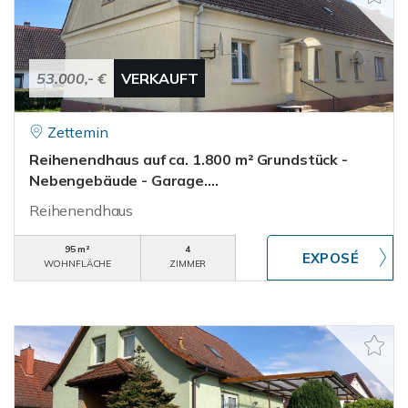
53.000,- €
VERKAUFT
Zettemin
Reihenendhaus auf ca. 1.800 m² Grundstück -
Nebengebäude - Garage....
Reihenendhaus
95 m²
4
WOHNFLÄCHE
ZIMMER