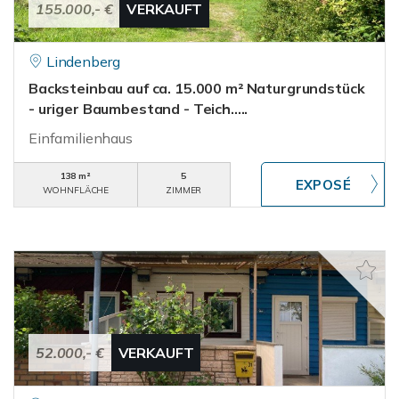
155.000,- €
VERKAUFT
Lindenberg
Backsteinbau auf ca. 15.000 m² Naturgrundstück
- uriger Baumbestand - Teich.....
Einfamilienhaus
138 m²
5
WOHNFLÄCHE
ZIMMER
52.000,- €
VERKAUFT