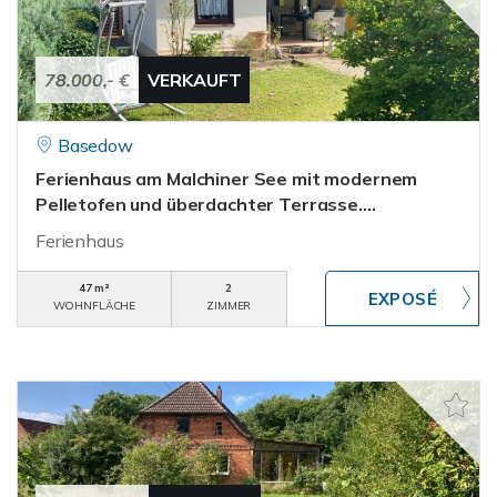
78.000,- €
VERKAUFT
Basedow
Ferienhaus am Malchiner See mit modernem
Pelletofen und überdachter Terrasse....
Ferienhaus
47 m²
2
WOHNFLÄCHE
ZIMMER