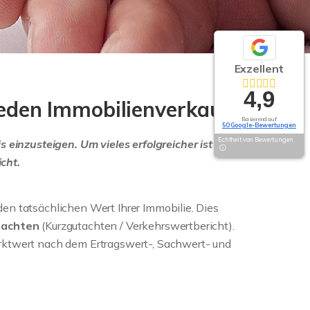
Exzellent
4,9
 jeden Immobilienverkauf.
Basierend auf
50 Google-Bewertungen
Echtheit von Bewertungen
 einzusteigen. Um vieles erfolgreicher ist es, von
cht.
en tatsächlichen Wert Ihrer Immobilie. Dies
tachten
(Kurzgutachten / Verkehrswertbericht).
rktwert nach dem Ertragswert-, Sachwert- und