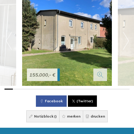
155.000,- €
Facebook
(Twitter)
Notizblock (
)
merken
drucken