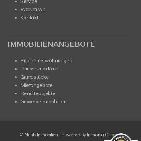
Service
Warum wir
Kontakt
IMMOBILIENANGEBOTE
Eigentumswohnungen
Häuser zum Kauf
Grundstücke
Mietangebote
Renditeobjekte
Gewerbeimmobilien
Kundenbewertungen und Erfahrungen zu
Nehls Immobilien
SEHR GUT
100%
Empfehlungen auf
ProvenExpert.com
4,91 / 5,00
© Nehls Immobilien
Powered by
Immonia GmbH