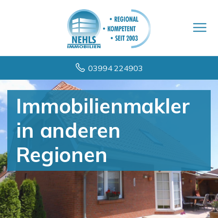
03994 224903
Immobilienmakler
in anderen
Regionen