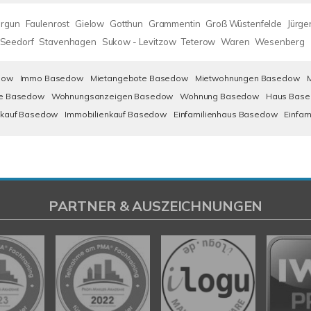
rgun
Faulenrost
Gielow
Gotthun
Grammentin
Groß Wüstenfelde
Jürge
Seedorf
Stavenhagen
Sukow - Levitzow
Teterow
Waren
Wesenberg
dow
Immo Basedow
Mietangebote Basedow
Mietwohnungen Basedow
e Basedow
Wohnungsanzeigen Basedow
Wohnung Basedow
Haus Bas
kauf Basedow
Immobilienkauf Basedow
Einfamilienhaus Basedow
Einfa
PARTNER & AUSZEICHNUNGEN