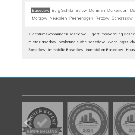
Basedow
Burg Schlitz
Bülow
Dahmen
Dalkendorf
Da
Moltzow
Neukalen
Peenehagen
Retzow
Schorssow
Eigentumswohnungen Basedow
Eigentumswohnung Base
miete Basedow
Wohnung suche Basedow
Wohnungssuch
Basedow
Immobilie Basedow
Immobilien Basedow
Haus