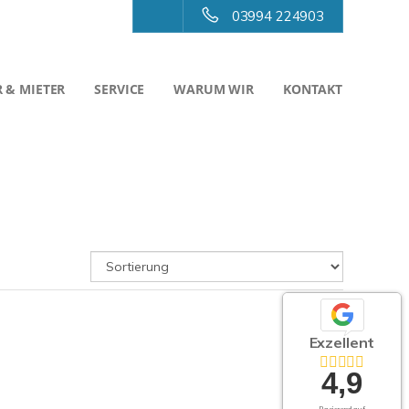
03994 224903
 & MIETER
SERVICE
WARUM WIR
KONTAKT
Exzellent
4,9