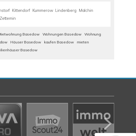
nstorf
Kittendorf
Kummerow
Lindenberg
Malchin
Zettemin
Mietwohnung Basedow
Wohnungen Basedow
Wohnung
edow
Häuser Basedow
kaufen Basedow
mieten
milienhäuser Basedow
Kundenbewertungen und Erfahrungen zu
Nehls Immobilien