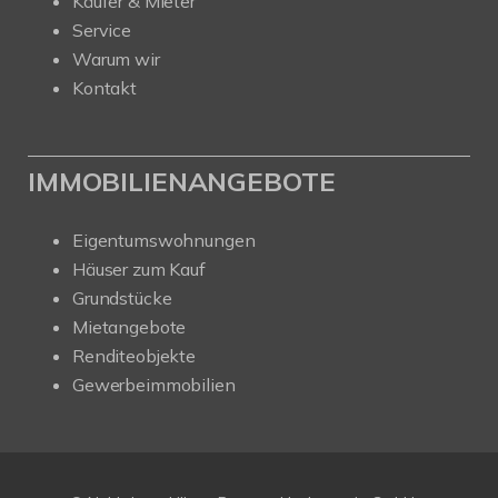
Käufer & Mieter
Service
Warum wir
Kontakt
IMMOBILIENANGEBOTE
Eigentumswohnungen
Häuser zum Kauf
Grundstücke
Mietangebote
Renditeobjekte
Gewerbeimmobilien
Kundenbewertungen und Erfahrungen zu
Nehls Immobilien
SEHR GUT
100%
Empfehlungen auf
ProvenExpert.com