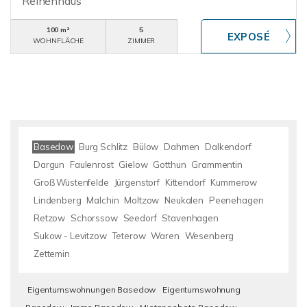
Reihenhaus
100 m²
5
WOHNFLÄCHE
ZIMMER
Basedow
Burg Schlitz
Bülow
Dahmen
Dalkendorf
Dargun
Faulenrost
Gielow
Gotthun
Grammentin
Groß Wüstenfelde
Jürgenstorf
Kittendorf
Kummerow
Lindenberg
Malchin
Moltzow
Neukalen
Peenehagen
Retzow
Schorssow
Seedorf
Stavenhagen
Sukow - Levitzow
Teterow
Waren
Wesenberg
Zettemin
Eigentumswohnungen Basedow
Eigentumswohnung