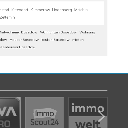
nstorf
Kittendorf
Kummerow
Lindenberg
Malchin
Zettemin
Mietwohnung Basedow
Wohnungen Basedow
Wohnung
edow
Häuser Basedow
kaufen Basedow
mieten
milienhäuser Basedow