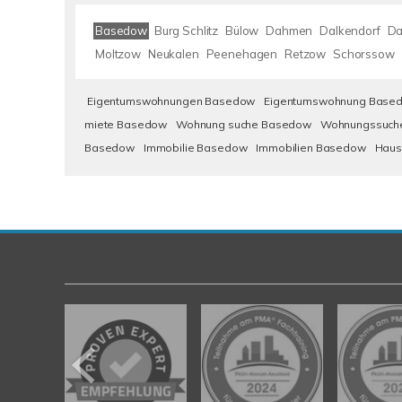
Basedow
Burg Schlitz
Bülow
Dahmen
Dalkendorf
Da
Moltzow
Neukalen
Peenehagen
Retzow
Schorssow
Eigentumswohnungen Basedow
Eigentumswohnung Base
miete Basedow
Wohnung suche Basedow
Wohnungssuch
Basedow
Immobilie Basedow
Immobilien Basedow
Haus