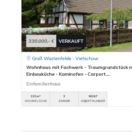
330.000,- €
VERKAUFT
Groß Wüstenfelde - Vietschow
Wohnhaus mit Fachwerk - Traumgrundstück mit
Einbauküche - Kaminofen - Carport....
Einfamilienhaus
120 m²
3
NI367
WOHNFLÄCHE
ZIMMER
OBJEKTNUMMER