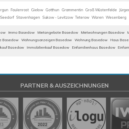
rgun
Faulenrost
Gielow
Gotthun
Grammentin
Groß Wüstenfelde
Jürge
Seedorf
Stavenhagen
Sukow - Levitzow
Teterow
Waren
Wesenberg
dow
Immo Basedow
Mietangebote Basedow
Mietwohnungen Basedow
e Basedow
Wohnungsanzeigen Basedow
Wohnung Basedow
Haus Bas
kauf Basedow
Immobilienkauf Basedow
Einfamilienhaus Basedow
Einfa
PARTNER & AUSZEICHNUNGEN