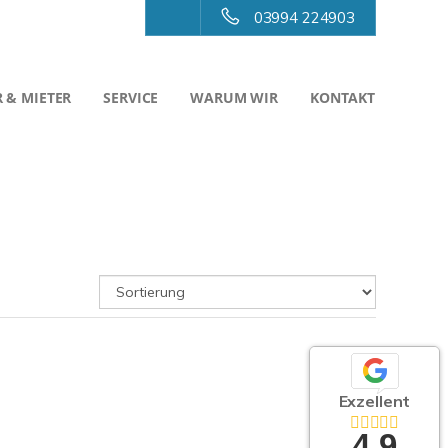
03994 224903
 & MIETER
SERVICE
WARUM WIR
KONTAKT
Exzellent
4,9