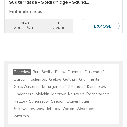
Südterrasse - Solaranlage - Sauna....
Einfamilienhaus
115 m²
5
WOHNFLÄCHE
ZIMMER
Basedow
Burg Schlitz
Bülow
Dahmen
Dalkendorf
Dargun
Faulenrost
Gielow
Gotthun
Grammentin
Groß Wüstenfelde
Jürgenstorf
Kittendorf
Kummerow
Lindenberg
Malchin
Moltzow
Neukalen
Peenehagen
Retzow
Schorssow
Seedorf
Stavenhagen
Sukow - Levitzow
Teterow
Waren
Wesenberg
Zettemin