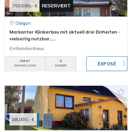
350.000,- €
RESERVIERT
Dargun
Markanter Klinkerbau mit aktuell drei Einheiten -
vielseitig nutzbar.....
Einfamilienhaus
224 m²
6
WOHNFLÄCHE
ZIMMER
48.000,- €