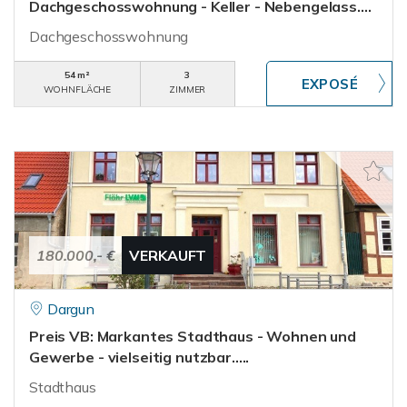
Dachgeschosswohnung - Keller - Nebengelass....
Dachgeschosswohnung
54 m²
3
WOHNFLÄCHE
ZIMMER
180.000,- €
VERKAUFT
Dargun
Preis VB: Markantes Stadthaus - Wohnen und
Gewerbe - vielseitig nutzbar.....
Stadthaus