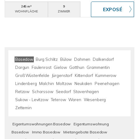
245 m²
9
WOHNFLÄCHE
ZIMMER
Basedow
Burg Schlitz
Bülow
Dahmen
Dalkendorf
Dargun
Faulenrost
Gielow
Gotthun
Grammentin
Groß Wüstenfelde
Jürgenstorf
Kittendorf
Kummerow
Lindenberg
Malchin
Moltzow
Neukalen
Peenehagen
Retzow
Schorssow
Seedorf
Stavenhagen
Sukow - Levitzow
Teterow
Waren
Wesenberg
Zettemin
Eigentumswohnungen Basedow
Eigentumswohnung
Basedow
Immo Basedow
Mietangebote Basedow