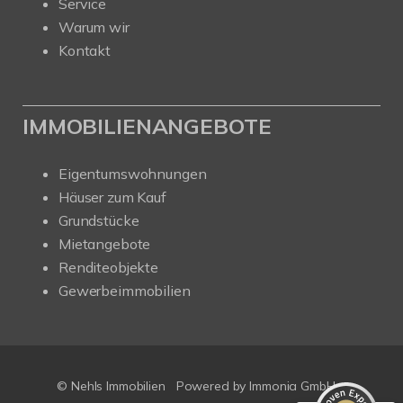
Service
Warum wir
Kontakt
IMMOBILIENANGEBOTE
Eigentumswohnungen
Häuser zum Kauf
Grundstücke
Mietangebote
Renditeobjekte
Gewerbeimmobilien
Kundenbewertungen und Erfahrungen zu
Nehls Immobilien
SEHR GUT
100%
Empfehlungen auf
ProvenExpert.com
4,91 / 5,00
© Nehls Immobilien
Powered by
Immonia GmbH