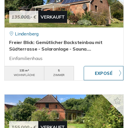
135.000,- €
VERKAUFT
Lindenberg
Freier Blick: Gemütlicher Backsteinbau mit
Südterrasse - Solaranlage - Sauna....
Einfamilienhaus
115 m²
5
WOHNFLÄCHE
ZIMMER
155.000,- €
VERKAUFT