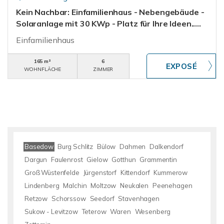
Kein Nachbar: Einfamilienhaus - Nebengebäude -
Solaranlage mit 30 KWp - Platz für Ihre Ideen.....
Einfamilienhaus
165 m²
6
WOHNFLÄCHE
ZIMMER
Basedow
Burg Schlitz
Bülow
Dahmen
Dalkendorf
Dargun
Faulenrost
Gielow
Gotthun
Grammentin
Groß Wüstenfelde
Jürgenstorf
Kittendorf
Kummerow
Lindenberg
Malchin
Moltzow
Neukalen
Peenehagen
Retzow
Schorssow
Seedorf
Stavenhagen
Sukow - Levitzow
Teterow
Waren
Wesenberg