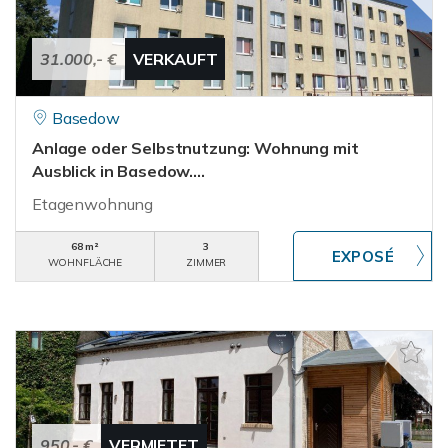
31.000,- €
VERKAUFT
Basedow
Anlage oder Selbstnutzung: Wohnung mit
Ausblick in Basedow....
Etagenwohnung
68 m²
3
WOHNFLÄCHE
ZIMMER
950,- €
VERMIETET