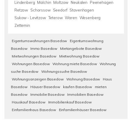
Lindenberg
Malchin
Moltzow
Neukalen
Peenehagen
Retzow
Schorssow
Seedorf
Stavenhagen
Sukow - Levitzow
Teterow
Waren
Wesenberg
Zettemin
Eigentumswohnungen Basedow
Eigentumswohnung
Basedow
Immo Basedow
Mietangebote Basedow
Mietwohnungen Basedow
Mietwohnung Basedow
Wohnungen Basedow
Wohnung miete Basedow
Wohnung
suche Basedow
Wohnungssuche Basedow
Wohnungsanzeigen Basedow
Wohnung Basedow
Haus
Basedow
Häuser Basedow
kaufen Basedow
mieten
Basedow
Immobilie Basedow
Immobilien Basedow
Hauskauf Basedow
Immobilienkauf Basedow
Einfamilienhaus Basedow
Einfamilienhäuser Basedow