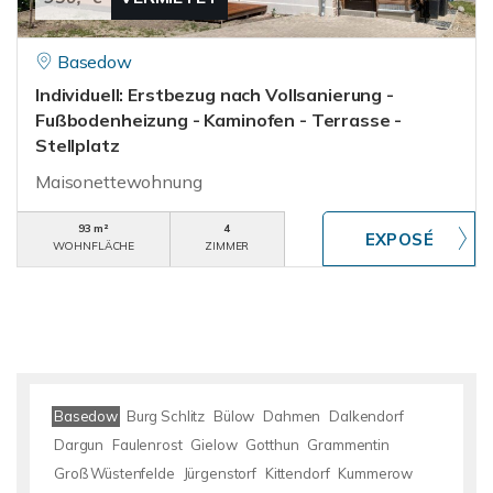
Basedow
Individuell: Erstbezug nach Vollsanierung -
Fußbodenheizung - Kaminofen - Terrasse -
Stellplatz
Maisonettewohnung
93 m²
4
WOHNFLÄCHE
ZIMMER
Basedow
Burg Schlitz
Bülow
Dahmen
Dalkendorf
Dargun
Faulenrost
Gielow
Gotthun
Grammentin
Groß Wüstenfelde
Jürgenstorf
Kittendorf
Kummerow