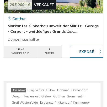
295.000,- €
VERKAUFT
Gotthun
Markanter Klinkerbau unweit der Müritz - Garage
- Carport - weitläufiges Grundstück....
Doppelhaushälfte
116 m²
4
WOHNFLÄCHE
ZIMMER
Basedow
Burg Schlitz
Bülow
Dahmen
Dalkendorf
Dargun
Faulenrost
Gielow
Gotthun
Grammentin
Groß Wüstenfelde
Jürgenstorf
Kittendorf
Kummerow