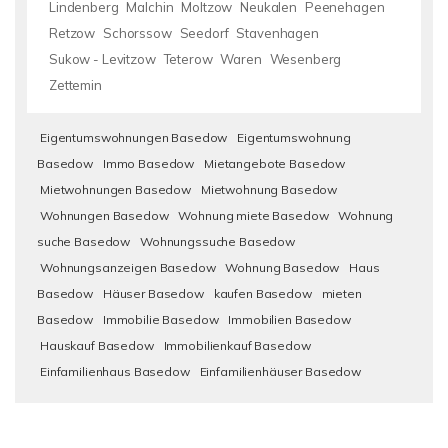
Lindenberg
Malchin
Moltzow
Neukalen
Peenehagen
Retzow
Schorssow
Seedorf
Stavenhagen
Sukow - Levitzow
Teterow
Waren
Wesenberg
Zettemin
Eigentumswohnungen Basedow
Eigentumswohnung
Basedow
Immo Basedow
Mietangebote Basedow
Mietwohnungen Basedow
Mietwohnung Basedow
Wohnungen Basedow
Wohnung miete Basedow
Wohnung
suche Basedow
Wohnungssuche Basedow
Wohnungsanzeigen Basedow
Wohnung Basedow
Haus
Basedow
Häuser Basedow
kaufen Basedow
mieten
Basedow
Immobilie Basedow
Immobilien Basedow
Hauskauf Basedow
Immobilienkauf Basedow
Einfamilienhaus Basedow
Einfamilienhäuser Basedow