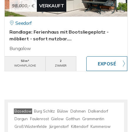
98.000,- €
VERKAUFT
Seedorf
Randlage: Ferienhaus mit Bootsliegeplatz -
möbliert - sofort nutzbar....
Bungalow
50 m²
2
WOHNFLÄCHE
ZIMMER
Basedow
Burg Schlitz
Bülow
Dahmen
Dalkendorf
Dargun
Faulenrost
Gielow
Gotthun
Grammentin
Groß Wüstenfelde
Jürgenstorf
Kittendorf
Kummerow