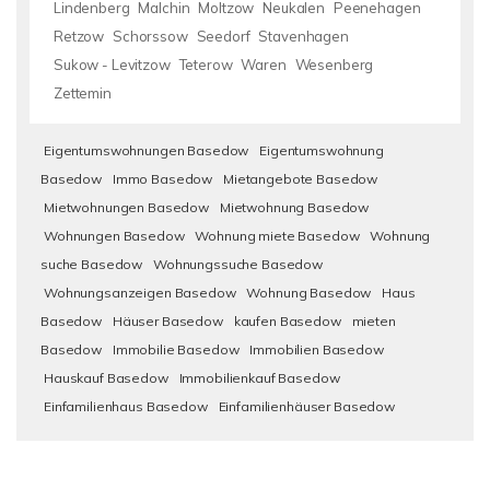
Lindenberg
Malchin
Moltzow
Neukalen
Peenehagen
Retzow
Schorssow
Seedorf
Stavenhagen
Sukow - Levitzow
Teterow
Waren
Wesenberg
Zettemin
Eigentumswohnungen Basedow
Eigentumswohnung
Basedow
Immo Basedow
Mietangebote Basedow
Mietwohnungen Basedow
Mietwohnung Basedow
Wohnungen Basedow
Wohnung miete Basedow
Wohnung
suche Basedow
Wohnungssuche Basedow
Wohnungsanzeigen Basedow
Wohnung Basedow
Haus
Basedow
Häuser Basedow
kaufen Basedow
mieten
Basedow
Immobilie Basedow
Immobilien Basedow
Hauskauf Basedow
Immobilienkauf Basedow
Einfamilienhaus Basedow
Einfamilienhäuser Basedow