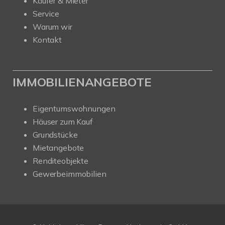
Käufer & Mieter
Service
Warum wir
Kontakt
IMMOBILIENANGEBOTE
Eigentumswohnungen
Häuser zum Kauf
Grundstücke
Mietangebote
Renditeobjekte
Gewerbeimmobilien
Kundenbewertungen und Erfahrungen zu
Nehls Immobilien
SEHR GUT
100%
Empfehlungen auf
ProvenExpert.com