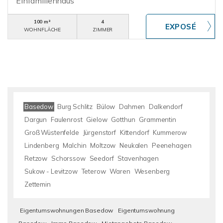
Einfamilienhaus
100 m²
4
WOHNFLÄCHE
ZIMMER
Basedow
Burg Schlitz
Bülow
Dahmen
Dalkendorf
Dargun
Faulenrost
Gielow
Gotthun
Grammentin
Groß Wüstenfelde
Jürgenstorf
Kittendorf
Kummerow
Lindenberg
Malchin
Moltzow
Neukalen
Peenehagen
Retzow
Schorssow
Seedorf
Stavenhagen
Sukow - Levitzow
Teterow
Waren
Wesenberg
Zettemin
Eigentumswohnungen Basedow
Eigentumswohnung