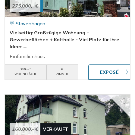
275.000,- €
Stavenhagen
Vielseitig: Großzügige Wohnung +
Gewerbeflächen + Kalthalle - Viel Platz für Ihre
Ideen....
Einfamilienhaus
250 m²
6
WOHNFLÄCHE
ZIMMER
160.000,- €
VERKAUFT