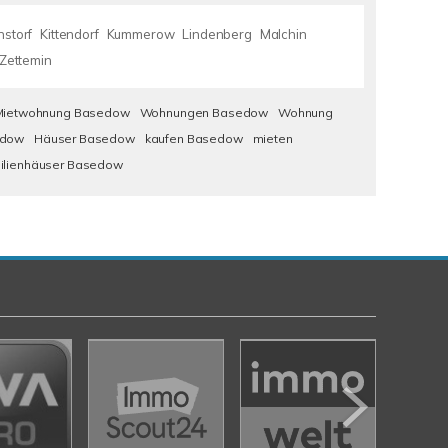
nstorf
Kittendorf
Kummerow
Lindenberg
Malchin
Zettemin
Mietwohnung Basedow
Wohnungen Basedow
Wohnung
edow
Häuser Basedow
kaufen Basedow
mieten
milienhäuser Basedow