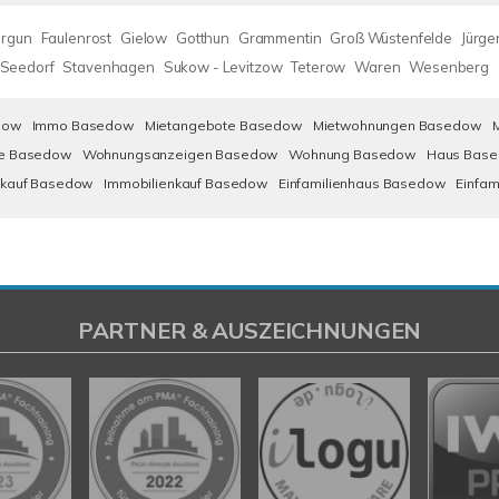
rgun
Faulenrost
Gielow
Gotthun
Grammentin
Groß Wüstenfelde
Jürge
Seedorf
Stavenhagen
Sukow - Levitzow
Teterow
Waren
Wesenberg
dow
Immo Basedow
Mietangebote Basedow
Mietwohnungen Basedow
e Basedow
Wohnungsanzeigen Basedow
Wohnung Basedow
Haus Bas
kauf Basedow
Immobilienkauf Basedow
Einfamilienhaus Basedow
Einfa
PARTNER & AUSZEICHNUNGEN