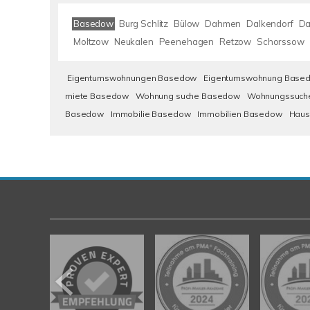
Basedow
Burg Schlitz
Bülow
Dahmen
Dalkendorf
Da
Moltzow
Neukalen
Peenehagen
Retzow
Schorssow
Eigentumswohnungen Basedow
Eigentumswohnung Base
miete Basedow
Wohnung suche Basedow
Wohnungssuch
Basedow
Immobilie Basedow
Immobilien Basedow
Haus