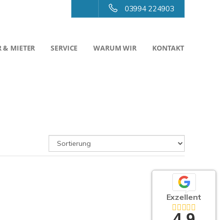
03994 224903
 & MIETER
SERVICE
WARUM WIR
KONTAKT
Exzellent
4,9