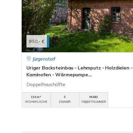
950,- €
Jürgenstorf
Uriger Backsteinbau - Lehmputz - Holzdielen -
Kaminofen - Wärmepumpe...
Doppelhaushälfte
110 m²
3
NI481
WOHNFLÄCHE
ZIMMER
OBJEKTNUMMER