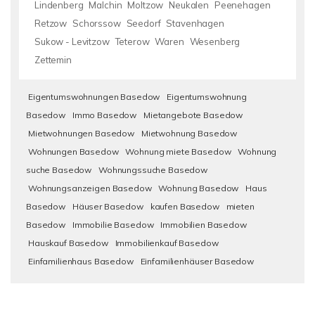
Lindenberg
Malchin
Moltzow
Neukalen
Peenehagen
Retzow
Schorssow
Seedorf
Stavenhagen
Sukow - Levitzow
Teterow
Waren
Wesenberg
Zettemin
Eigentumswohnungen Basedow
Eigentumswohnung
Basedow
Immo Basedow
Mietangebote Basedow
Mietwohnungen Basedow
Mietwohnung Basedow
Wohnungen Basedow
Wohnung miete Basedow
Wohnung
suche Basedow
Wohnungssuche Basedow
Wohnungsanzeigen Basedow
Wohnung Basedow
Haus
Basedow
Häuser Basedow
kaufen Basedow
mieten
Basedow
Immobilie Basedow
Immobilien Basedow
Hauskauf Basedow
Immobilienkauf Basedow
Einfamilienhaus Basedow
Einfamilienhäuser Basedow