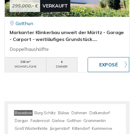
295.000,- €
VERKAUFT
Gotthun
Markanter Klinkerbau unweit der Müritz - Garage
- Carport - weitläufiges Grundstück....
Doppelhaushälfte
116 m²
4
WOHNFLÄCHE
ZIMMER
Basedow
Burg Schlitz
Bülow
Dahmen
Dalkendorf
Dargun
Faulenrost
Gielow
Gotthun
Grammentin
Groß Wüstenfelde
Jürgenstorf
Kittendorf
Kummerow