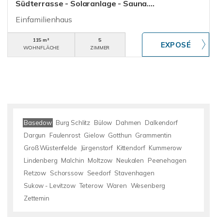
Südterrasse - Solaranlage - Sauna....
Einfamilienhaus
115 m²
5
WOHNFLÄCHE
ZIMMER
Basedow
Burg Schlitz
Bülow
Dahmen
Dalkendorf
Dargun
Faulenrost
Gielow
Gotthun
Grammentin
Groß Wüstenfelde
Jürgenstorf
Kittendorf
Kummerow
Lindenberg
Malchin
Moltzow
Neukalen
Peenehagen
Retzow
Schorssow
Seedorf
Stavenhagen
Sukow - Levitzow
Teterow
Waren
Wesenberg
Zettemin