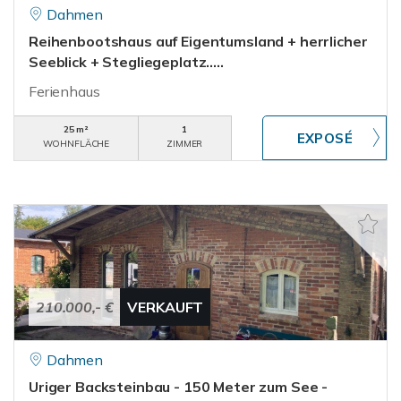
Dahmen
Reihenbootshaus auf Eigentumsland + herrlicher
Seeblick + Stegliegeplatz.....
Ferienhaus
25 m²
1
WOHNFLÄCHE
ZIMMER
210.000,- €
VERKAUFT
Dahmen
Uriger Backsteinbau - 150 Meter zum See -