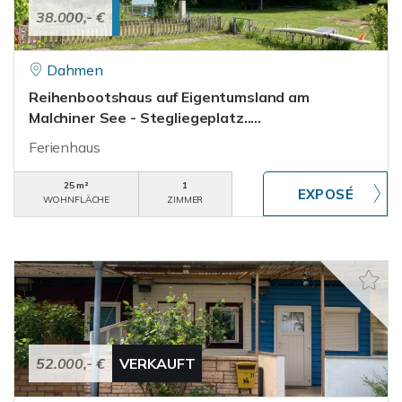
38.000,- €
Dahmen
Reihenbootshaus auf Eigentumsland am
Malchiner See - Stegliegeplatz.....
Ferienhaus
25 m²
1
WOHNFLÄCHE
ZIMMER
52.000,- €
VERKAUFT