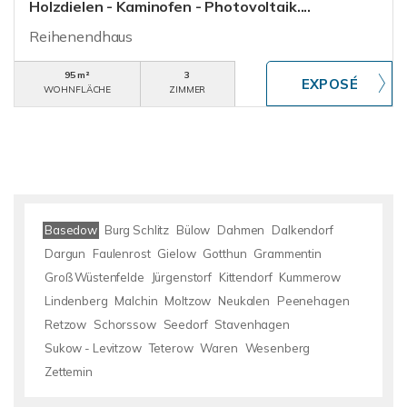
Holzdielen - Kaminofen - Photovoltaik....
Reihenendhaus
95 m²
3
WOHNFLÄCHE
ZIMMER
Basedow
Burg Schlitz
Bülow
Dahmen
Dalkendorf
Dargun
Faulenrost
Gielow
Gotthun
Grammentin
Groß Wüstenfelde
Jürgenstorf
Kittendorf
Kummerow
Lindenberg
Malchin
Moltzow
Neukalen
Peenehagen
Retzow
Schorssow
Seedorf
Stavenhagen
Sukow - Levitzow
Teterow
Waren
Wesenberg
Zettemin