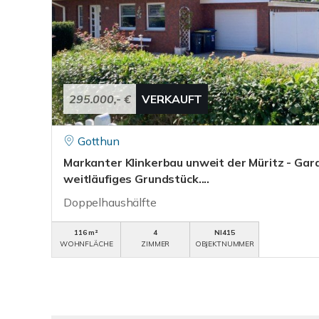
295.000,- €
VERKAUFT
Gotthun
Markanter Klinkerbau unweit der Müritz - Gara
weitläufiges Grundstück....
Doppelhaushälfte
116 m²
4
NI415
WOHNFLÄCHE
ZIMMER
OBJEKTNUMMER