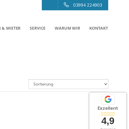
03994 224903
 & MIETER
SERVICE
WARUM WIR
KONTAKT
Exzellent
4,9