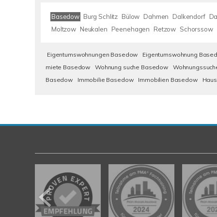
Basedow
Burg Schlitz
Bülow
Dahmen
Dalkendorf
Da
Moltzow
Neukalen
Peenehagen
Retzow
Schorssow
Eigentumswohnungen Basedow
Eigentumswohnung Base
miete Basedow
Wohnung suche Basedow
Wohnungssuch
Basedow
Immobilie Basedow
Immobilien Basedow
Haus