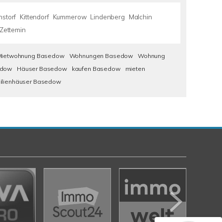
nstorf
Kittendorf
Kummerow
Lindenberg
Malchin
Zettemin
Mietwohnung Basedow
Wohnungen Basedow
Wohnung
edow
Häuser Basedow
kaufen Basedow
mieten
milienhäuser Basedow
Kundenbewertungen und Erfahrungen zu
Nehls Immobilien