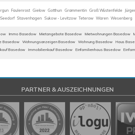
rgun
Faulenrost
Gielow
Gotthun
Grammentin
Groß Wüstenfelde
Jürge
Seedorf
Stavenhagen
Sukow - Levitzow
Teterow
Waren
Wesenberg
dow
Immo Basedow
Mietangebote Basedow
Mietwohnungen Basedow
e Basedow
Wohnungsanzeigen Basedow
Wohnung Basedow
Haus Bas
kauf Basedow
Immobilienkauf Basedow
Einfamilienhaus Basedow
Einfa
PARTNER & AUSZEICHNUNGEN