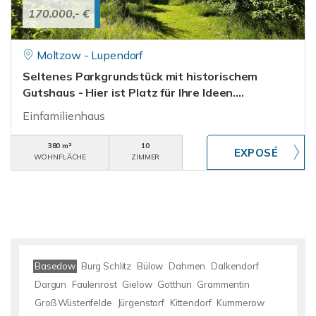
170.000,- €
Moltzow - Lupendorf
Seltenes Parkgrundstück mit historischem
Gutshaus - Hier ist Platz für Ihre Ideen....
Einfamilienhaus
380 m²
10
WOHNFLÄCHE
ZIMMER
Basedow
Burg Schlitz
Bülow
Dahmen
Dalkendorf
Dargun
Faulenrost
Gielow
Gotthun
Grammentin
Groß Wüstenfelde
Jürgenstorf
Kittendorf
Kummerow