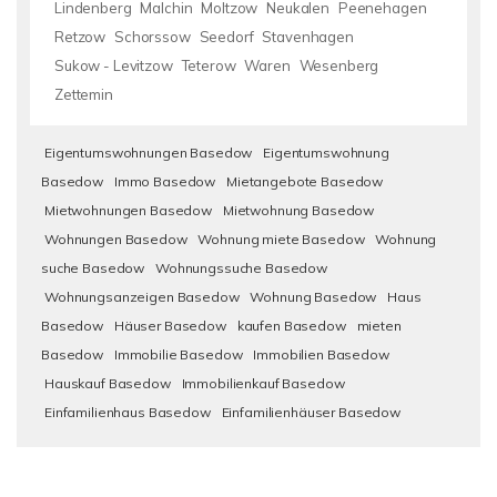
Lindenberg
Malchin
Moltzow
Neukalen
Peenehagen
Retzow
Schorssow
Seedorf
Stavenhagen
Sukow - Levitzow
Teterow
Waren
Wesenberg
Zettemin
Eigentumswohnungen Basedow
Eigentumswohnung
Basedow
Immo Basedow
Mietangebote Basedow
Mietwohnungen Basedow
Mietwohnung Basedow
Wohnungen Basedow
Wohnung miete Basedow
Wohnung
suche Basedow
Wohnungssuche Basedow
Wohnungsanzeigen Basedow
Wohnung Basedow
Haus
Basedow
Häuser Basedow
kaufen Basedow
mieten
Basedow
Immobilie Basedow
Immobilien Basedow
Hauskauf Basedow
Immobilienkauf Basedow
Einfamilienhaus Basedow
Einfamilienhäuser Basedow