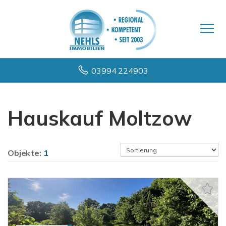
03994 224903
Hauskauf Moltzow
Objekte:
1