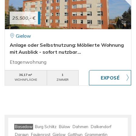
25.500,- €
Gielow
Anlage oder Selbstnutzung: Möblierte Wohnung
mit Ausblick - sofort nutzbar...
Etagenwohnung
36,17 m²
1
WOHNFLÄCHE
ZIMMER
Basedow
Burg Schlitz
Bülow
Dahmen
Dalkendorf
Dargun
Faulenrost
Gielow
Gotthun
Grammentin