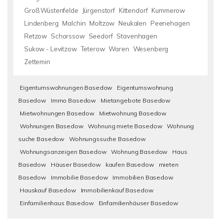
Groß Wüstenfelde
Jürgenstorf
Kittendorf
Kummerow
Lindenberg
Malchin
Moltzow
Neukalen
Peenehagen
Retzow
Schorssow
Seedorf
Stavenhagen
Sukow - Levitzow
Teterow
Waren
Wesenberg
Zettemin
Eigentumswohnungen Basedow
Eigentumswohnung
Basedow
Immo Basedow
Mietangebote Basedow
Mietwohnungen Basedow
Mietwohnung Basedow
Wohnungen Basedow
Wohnung miete Basedow
Wohnung
suche Basedow
Wohnungssuche Basedow
Wohnungsanzeigen Basedow
Wohnung Basedow
Haus
Basedow
Häuser Basedow
kaufen Basedow
mieten
Basedow
Immobilie Basedow
Immobilien Basedow
Hauskauf Basedow
Immobilienkauf Basedow
Einfamilienhaus Basedow
Einfamilienhäuser Basedow