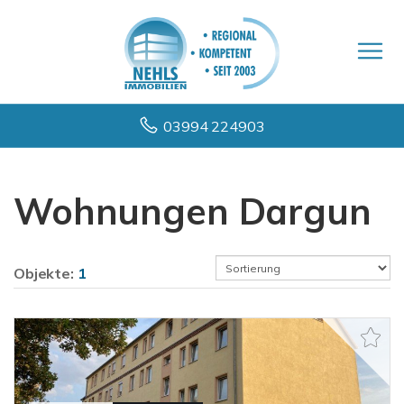
03994 224903
Wohnungen Dargun
Objekte:
1