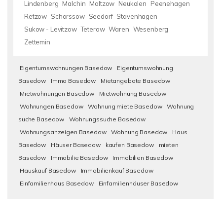
Lindenberg
Malchin
Moltzow
Neukalen
Peenehagen
Retzow
Schorssow
Seedorf
Stavenhagen
Sukow - Levitzow
Teterow
Waren
Wesenberg
Zettemin
Eigentumswohnungen Basedow
Eigentumswohnung
Basedow
Immo Basedow
Mietangebote Basedow
Mietwohnungen Basedow
Mietwohnung Basedow
Wohnungen Basedow
Wohnung miete Basedow
Wohnung
suche Basedow
Wohnungssuche Basedow
Wohnungsanzeigen Basedow
Wohnung Basedow
Haus
Basedow
Häuser Basedow
kaufen Basedow
mieten
Basedow
Immobilie Basedow
Immobilien Basedow
Hauskauf Basedow
Immobilienkauf Basedow
Einfamilienhaus Basedow
Einfamilienhäuser Basedow