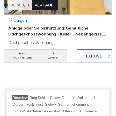
38.000,- €
VERKAUFT
Dargun
Anlage oder Selbstnutzung: Gemütliche
Dachgeschosswohnung - Keller - Nebengelass....
Dachgeschosswohnung
54 m²
3
WOHNFLÄCHE
ZIMMER
Basedow
Burg Schlitz
Bülow
Dahmen
Dalkendorf
Dargun
Faulenrost
Gielow
Gotthun
Grammentin
Groß Wüstenfelde
Jürgenstorf
Kittendorf
Kummerow